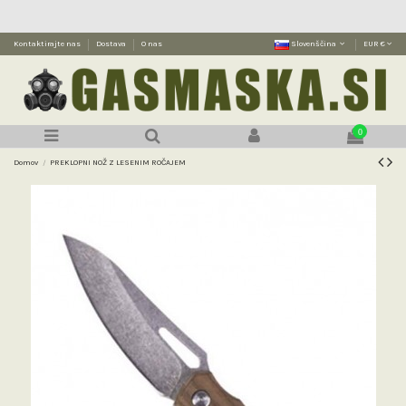
Kontaktirajte nas
Dostava
O nas
Slovenščina
EUR €
0
Domov
PREKLOPNI NOŽ Z LESENIM ROČAJEM