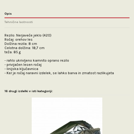
Opis
Tehnične lastnosti
Rezilo: Nerjaveče jeklo (420)
Ročaj: orehov les
Dolžina rezila: 8 cm
Celotna dolžina: 18,7 cm
teža: 85 g
- rahlo ukrivljeno kamnito oprano rezilo
- privijačen lesen ročaj
- linijska ključavnica
- Ker je ročaj naravni izdelek, se lahko barva in zrnatost razlikujeta
16 drugi izdelki v isti kategoriji: