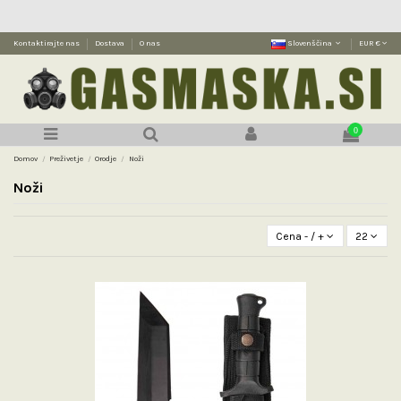
Kontaktirajte nas
Dostava
O nas
Slovenščina
EUR €
0
Domov
Preživetje
Orodje
Noži
Noži
Cena - / +
22