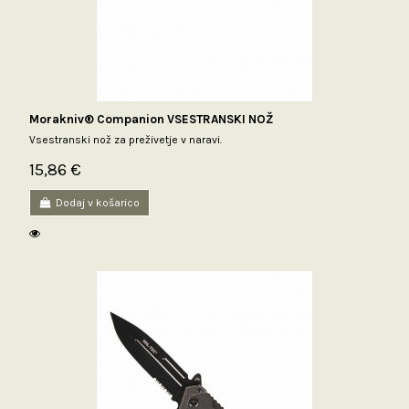
Morakniv® Companion VSESTRANSKI NOŽ
Vsestranski nož za preživetje v naravi.
15,86 €
Dodaj v košarico